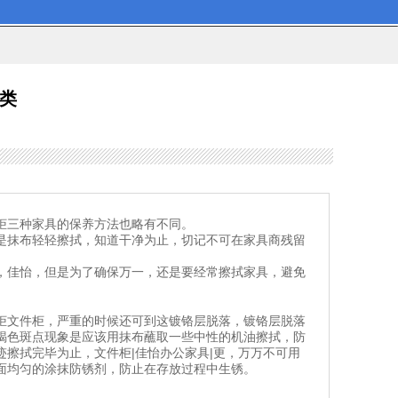
类
柜三种家具的保养方法也略有不同。
是抹布轻轻擦拭，知道干净为止，切记不可在家具商残留
，佳怡，但是为了确保万一，还是要经常擦拭家具，避免
柜文件柜，严重的时候还可到这镀铬层脱落，镀铬层脱落
褐色斑点现象是应该用抹布蘸取一些中性的机油擦拭，防
擦拭完毕为止，文件柜|佳怡办公家具|更，万万不可用
面均匀的涂抹防锈剂，防止在存放过程中生锈。