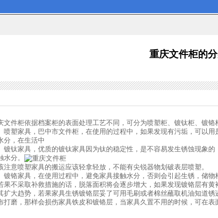
重庆文件柜的分
庆文件柜
依据档案柜的表面处理工艺不同，可分为喷塑柜、镀钛柜、镀铬
、喷塑家具，巴中市
文件柜
，在使用的过程中，如果发现有污垢，可以用
水分，在生活中
、镀钛家具，优质的镀钛家具因为钛的稳定性，是不容易发生锈蚀现象的
触水分。
该注意喷塑家具的搬运应该轻拿轻放，不能有尖锐器物划破表层喷塑。
、镀铬家具，在使用过程中，避免家具接触水分，否则会引起生锈，储物
若果不采取补救措施的话，脱落面积将会逐步增大，如果发现镀铬层有黄
其扩大趋势，若果家具生锈镀铬层妥了可用毛刷或者棉丝蘸取机油知道锈迹
布打磨，那样会损伤家具铁皮和镀铬层，当家具久置不用的时候，可在表