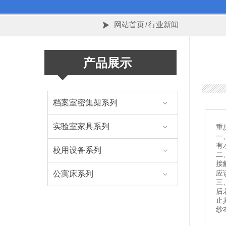
网站首页
/
行业新闻

产品展示
档案室密集架系列

实验室家具系列
重

一
有
校用设备系列

二
接
应
公寓床系列

三
后
止
纱